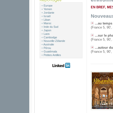
Europe
EN BREF, ME
Yemen
Jordanie
Nouveaux
Israël
Liban
...au temp
Maroc
Inde du Sud
(France 5, 90'
Japon
Laos
...sur le ph
Cambodge
(France 5, 90',
Nouvelle-Zélande
Australie
...autour du
Pérou
(France 5, 90’,
Guatémala
Petites Antilles