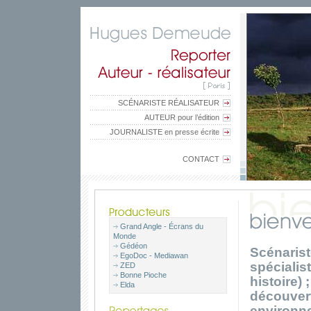
SCÉNARISTE RÉALISATEUR
AUTEUR pour l’édition
JOURNALISTE en presse écrite
CONTACT
Grand Angle - Écrans du
Monde
Gédéon
Scénarist
EgoDoc - Mediawan
spécialis
ZED
Bonne Pioche
histoire)
Elda
découvert
environne