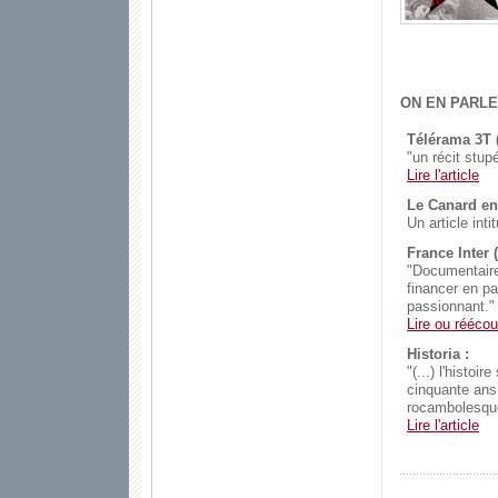
ON EN PARLE
Télérama 3T (
"un récit stupéf
Lire l'article
Le Canard en
Un article int
France Inter 
"Documentaire 
financer en pa
passionnant."
Lire ou réécou
Historia :
"(...) l'histo
cinquante ans,
rocambolesqu
Lire l'article