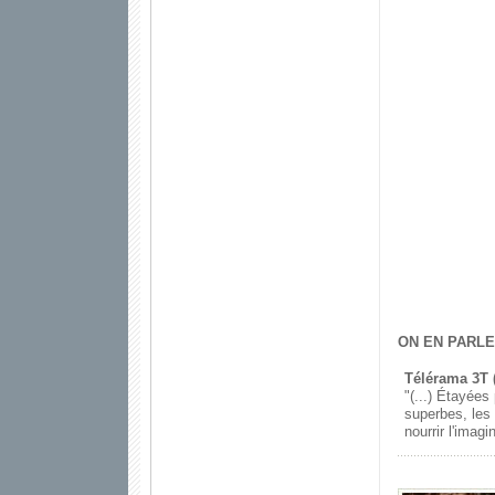
ON EN PARLE
Télérama 3T (
"(...) Étayée
superbes, les
nourrir l'imag