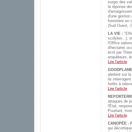
surgis des val
la réponse des
d'amaigrissem
d'une gestion 
forestière en
(Sud Ouest, J.
LA VIE :
"Effe
scolytes...),
l'Office natio
d'hectares occ
écrit par Thi
enquêteurs, le
Lire l'article
GOODPLANE
alertent sur l
ils interrogen
forêts à relev
Lire l'article
REPORTERRE
attaques de pa
l'État, respons
Pourtant, mont
Lire l'article
CANOPÉE - 
qui décortique