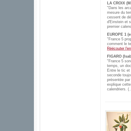
LA CROIX (Ma
"Dans les arca
mesure du tem
cessent de dév
d'Einstein et 
premier calend
EUROPE 1 (en
"France 5 pro
comment le tem
Réécouter l'en
FIGARO (Isab
"France 5 son
temps, un doc
Entre le tic e
seconde toujo
présentée par
explique cette
calendriers. (..