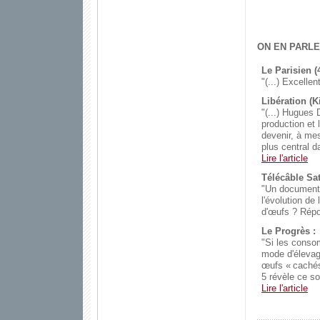
ON EN PARLE
Le Parisien (4
"(...) Excellen
Libération (K
"(...) Hugues 
production et 
devenir, à me
plus central d
Lire l'article
Télécâble Sat 
"Un documenta
l'évolution de
d'œufs ? Répo
Le Progrès :
"Si les conso
mode d'élevag
œufs « cachés
5 révèle ce so
Lire l'article