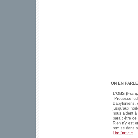
ON EN PARLE
L'OBS (Franç
"Prouesse lud
Babyloniens, c
jusqu'aux horl
nous aident à
paraît être ce
Rien n'y est 
remise dans so
Lire l'article