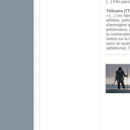
(...) Film pas
Télérama (TT)
« (...) ces fa
athlètes, parf
d'œstrogène q
performance, p
la contracepti
mettre sur la 
aussi en quatr
(athlétisme), l